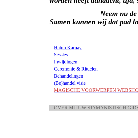
worden heeft aandacht, tijd, s
Neem nu de t
Samen kunnen wij dat pad lo
Hatun Karpay
Sessies
Inwijdingen
Ceremonie & Rituelen
Behandelingen
(Be)handel visie
MAGISCHE VOORWERPEN WEBSH
OVER MIJ UW SJAMANISTISCH GID