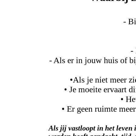
- B
-
- Als er in jouw huis of b
•Als je niet meer z
• Je moeite ervaart d
• He
• Er geen ruimte meer i
Als jij vastloopt in het lev