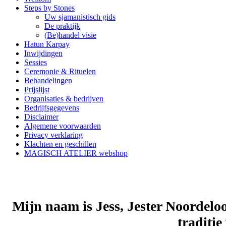
Steps by Stones
Uw sjamanistisch gids
De praktijk
(Be)handel visie
Hatun Karpay
Inwijdingen
Sessies
Ceremonie & Rituelen
Behandelingen
Prijslijst
Organisaties & bedrijven
Bedrijfsgegevens
Disclaimer
Algemene voorwaarden
Privacy verklaring
Klachten en geschillen
MAGISCH ATELIER webshop
Mijn naam is Jess, Jester Noordelo
traditi