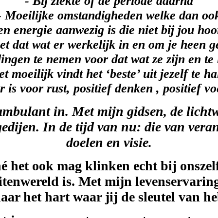
- Bij ziekte of de periode daarna
- Moeilijke omstandigheden welke dan oo
een energie aanwezig is die niet bij jou ho
ziet dat wat er werkelijk in en om je heen
ingen te nemen voor dat wat ze zijn en te 
et moeilijk vindt het ‘beste’ uit jezelf te ha
is voor rust, positief denken , positief vo
ambulant in. Met mijn gidsen, de licht
edijen. In de tijd van nu: die van vera
doelen en visie.
 het ook mag klinken echt bij onszelf.
itenwereld is. Met mijn levenservarin
aar het hart waar jij de sleutel van he