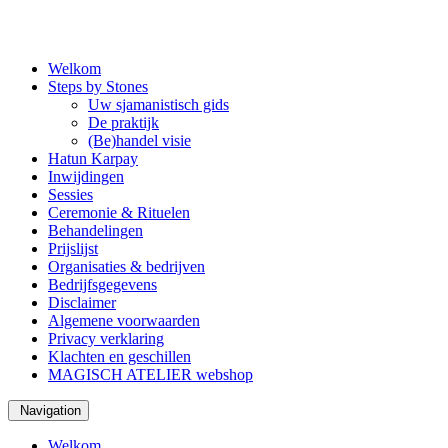
Welkom
Steps by Stones
Uw sjamanistisch gids
De praktijk
(Be)handel visie
Hatun Karpay
Inwijdingen
Sessies
Ceremonie & Rituelen
Behandelingen
Prijslijst
Organisaties & bedrijven
Bedrijfsgegevens
Disclaimer
Algemene voorwaarden
Privacy verklaring
Klachten en geschillen
MAGISCH ATELIER webshop
Navigation
Welkom