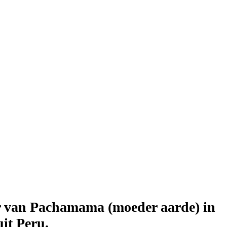
der van Pachamama (moeder aarde) in
it Peru.