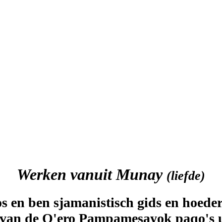
Werken vanuit Munay
(liefde)
os en ben sjamanistisch gids en hoe
e van de Q'ero Pampamesayok paqo's u