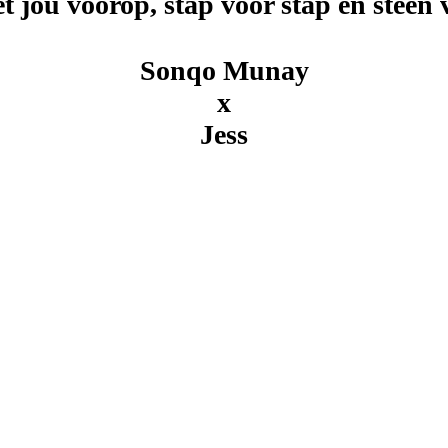
 jou voorop, stap voor stap en steen v
Sonqo Munay
x
Jess